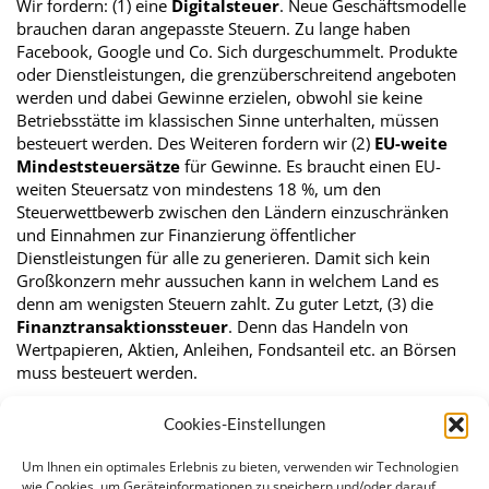
Wir fordern: (1) eine
Digitalsteuer
. Neue Geschäftsmodelle
brauchen daran angepasste Steuern. Zu lange haben
Facebook, Google und Co. Sich durgeschummelt. Produkte
oder Dienstleistungen, die grenzüberschreitend angeboten
werden und dabei Gewinne erzielen, obwohl sie keine
Betriebsstätte im klassischen Sinne unterhalten, müssen
besteuert werden. Des Weiteren fordern wir (2)
EU-weite
Mindeststeuersätze
für Gewinne. Es braucht einen EU-
weiten Steuersatz von mindestens 18 %, um den
Steuerwettbewerb zwischen den Ländern einzuschränken
und Einnahmen zur Finanzierung öffentlicher
Dienstleistungen für alle zu generieren. Damit sich kein
Großkonzern mehr aussuchen kann in welchem Land es
denn am wenigsten Steuern zahlt. Zu guter Letzt, (3) die
Finanztransaktionssteuer
. Denn das Handeln von
Wertpapieren, Aktien, Anleihen, Fondsanteil etc. an Börsen
muss besteuert werden.
Ähnliche Artikel:
Cookies-Einstellungen
Frauen in Führungspositionen
Um Ihnen ein optimales Erlebnis zu bieten, verwenden wir Technologien
Anhörungen der designierten EU-KommissarInnen
wie Cookies, um Geräteinformationen zu speichern und/oder darauf