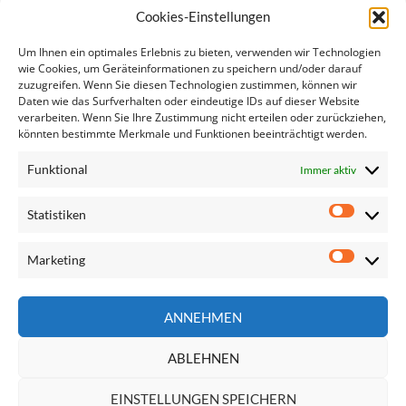
Ähnliche Artikel:
Cookies-Einstellungen
Frauen in Führungspositionen
Um Ihnen ein optimales Erlebnis zu bieten, verwenden wir Technologien
Die neue Kommission - eine erste Bewertung
wie Cookies, um Geräteinformationen zu speichern und/oder darauf
zuzugreifen. Wenn Sie diesen Technologien zustimmen, können wir
SPÖ-Europaabgeordnete setzen soziale, nachhaltige…
Daten wie das Surfverhalten oder eindeutige IDs auf dieser Website
SPÖ-Delegation prüft Kandidat:innen an Tag 3 der…
verarbeiten. Wenn Sie Ihre Zustimmung nicht erteilen oder zurückziehen,
Die slowenische Ratspräsidentschaft
könnten bestimmte Merkmale und Funktionen beeinträchtigt werden.
Neue EU-Kommission: Intensives Prüfverfahren über…
Funktional
Immer aktiv
Statistiken
Statisti
Marketing
Marketi
Seite
ANNEHMEN
durchsuchen
ABLEHNEN
EINSTELLUNGEN SPEICHERN
Impressum