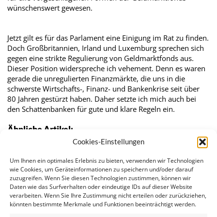
wünschenswert gewesen.
Jetzt gilt es für das Parlament eine Einigung im Rat zu finden.
Doch Großbritannien, Irland und Luxemburg sprechen sich
gegen eine strikte Regulierung von Geldmarktfonds aus.
Dieser Position widerspreche ich vehement. Denn es waren
gerade die unregulierten Finanzmärkte, die uns in die
schwerste Wirtschafts-, Finanz- und Bankenkrise seit über
80 Jahren gestürzt haben. Daher setzte ich mich auch bei
den Schattenbanken für gute und klare Regeln ein.
Ähnliche Artikel:
Cookies-Einstellungen
EU-Parlament will Schattenbanken regulieren
Frauen in Führungspositionen
Um Ihnen ein optimales Erlebnis zu bieten, verwenden wir Technologien
Von wegen lächerlich – Das EU-Parlament redet nicht…
wie Cookies, um Geräteinformationen zu speichern und/oder darauf
zuzugreifen. Wenn Sie diesen Technologien zustimmen, können wir
FinCEN& Wirecard-Skandal
Daten wie das Surfverhalten oder eindeutige IDs auf dieser Website
Anhörungen der designierten EU-KommissarInnen
verarbeiten. Wenn Sie Ihre Zustimmung nicht erteilen oder zurückziehen,
Regner zu Hill: "Keine Vision bei
könnten bestimmte Merkmale und Funktionen beeinträchtigt werden.
Finanzmarktregulierung"