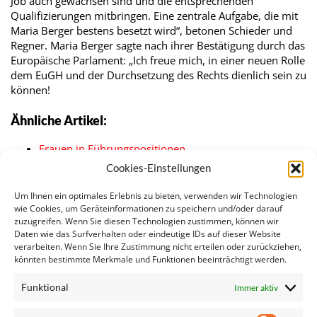
Job auch gewachsen sind und die entsprechenden
Qualifizierungen mitbringen. Eine zentrale Aufgabe, die mit
Maria Berger bestens besetzt wird“, betonen Schieder und
Regner. Maria Berger sagte nach ihrer Bestätigung durch das
Europäische Parlament: „Ich freue mich, in einer neuen Rolle
dem EuGH und der Durchsetzung des Rechts dienlich sein zu
können!
Ähnliche Artikel:
Frauen in Führungspositionen
Anhörungen der designierten EU-KommissarInnen
Cookies-Einstellungen
SPÖ-Delegation im EU-Parlament gratuliert Petra
Bayr…
Um Ihnen ein optimales Erlebnis zu bieten, verwenden wir Technologien
Schieder/Regner: Neuer EU-Kommission steht…
wie Cookies, um Geräteinformationen zu speichern und/oder darauf
zuzugreifen. Wenn Sie diesen Technologien zustimmen, können wir
SPÖ-EU-Delegation gratuliert Evelyn Regner zum
Daten wie das Surfverhalten oder eindeutige IDs auf dieser Website
MEP…
verarbeiten. Wenn Sie Ihre Zustimmung nicht erteilen oder zurückziehen,
Regner: Europäischer Gerichtshof bekommt mehr
könnten bestimmte Merkmale und Funktionen beeinträchtigt werden.
RichterInnen
Funktional
Immer aktiv