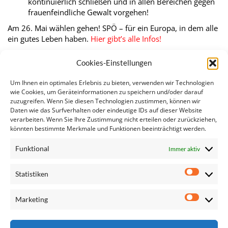
kontinuierlich schließen und in allen Bereichen gegen
frauenfeindliche Gewalt vorgehen!
Am 26. Mai wählen gehen! SPÖ – für ein Europa, in dem alle
ein gutes Leben haben.
Hier gibt’s alle Infos!
Ähnliche Artikel:
Cookies-Einstellungen
EU-KandidatInnen der sozialdemokratischen…
Um Ihnen ein optimales Erlebnis zu bieten, verwenden wir Technologien
„Wohnen für das Gemeinwohl“ als neuer Ansatz für…
wie Cookies, um Geräteinformationen zu speichern und/oder darauf
zuzugreifen. Wenn Sie diesen Technologien zustimmen, können wir
Präsentation der Säule sozialer Rechte
Daten wie das Surfverhalten oder eindeutige IDs auf dieser Website
Anhörungen der designierten EU-KommissarInnen
verarbeiten. Wenn Sie Ihre Zustimmung nicht erteilen oder zurückziehen,
Wiener Wohnbau Ausstellung im EU-Parlament
könnten bestimmte Merkmale und Funktionen beeinträchtigt werden.
Frauen in Führungspositionen
Funktional
Immer aktiv
Statistiken
Statisti
Marketing
Marketi
Seite