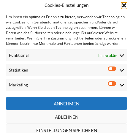
Europakongress…
Cookies-Einstellungen
Anhörungen der designierten EU-KommissarInnen
Wiener Wohnbau: "Europa sollte wienerischer werden"
Um Ihnen ein optimales Erlebnis zu bieten, verwenden wir Technologien
Wiener Landtag: EU-Stunde mit Abgeordneten des…
wie Cookies, um Geräteinformationen zu speichern und/oder darauf
zuzugreifen. Wenn Sie diesen Technologien zustimmen, können wir
Schieder/Regner: Leistbares Wohnen ist ein
Daten wie das Surfverhalten oder eindeutige IDs auf dieser Website
Menschenrecht
verarbeiten. Wenn Sie Ihre Zustimmung nicht erteilen oder zurückziehen,
Anfrage: Europäischer Aktionsplan für die
könnten bestimmte Merkmale und Funktionen beeinträchtigt werden.
Sozialwirtschaft
Funktional
Immer aktiv
Statistiken
Statisti
Marketing
Marketi
Seite
ANNEHMEN
durchsuchen
ABLEHNEN
EINSTELLUNGEN SPEICHERN
Impressum