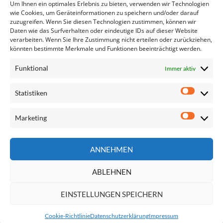
Mitgliedstaaten sollen Arbeitsmarktzugang für…
Um Ihnen ein optimales Erlebnis zu bieten, verwenden wir Technologien
Integration von Flüchtlingen in den Arbeitsmarkt
wie Cookies, um Geräteinformationen zu speichern und/oder darauf
zuzugreifen. Wenn Sie diesen Technologien zustimmen, können wir
Datenschutzerklärung
Daten wie das Surfverhalten oder eindeutige IDs auf dieser Website
Das Europäische Semester
verarbeiten. Wenn Sie Ihre Zustimmung nicht erteilen oder zurückziehen,
Präsentation der Säule sozialer Rechte
könnten bestimmte Merkmale und Funktionen beeinträchtigt werden.
Anhörungen der designierten EU-KommissarInnen
Funktional
Immer aktiv
Statistiken
Statisti
Marketing
Marketi
Seite
ANNEHMEN
durchsuchen
ABLEHNEN
EINSTELLUNGEN SPEICHERN
Impressum
Datenschutzerklärung
Kontakt
Cookie-Richtlinie
Datenschutzerklärung
Impressum