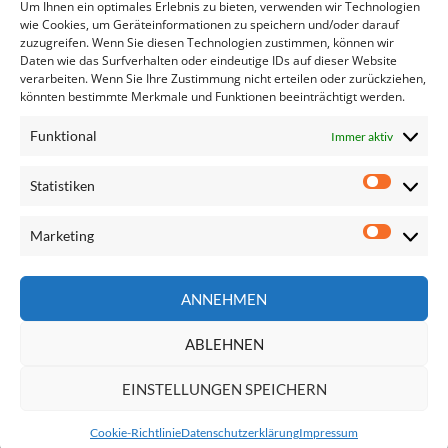
Untersuchungsausschuss…
Um Ihnen ein optimales Erlebnis zu bieten, verwenden wir Technologien
Frauen in Führungspositionen
wie Cookies, um Geräteinformationen zu speichern und/oder darauf
zuzugreifen. Wenn Sie diesen Technologien zustimmen, können wir
Halbzeit im Europäischen Parlament
Daten wie das Surfverhalten oder eindeutige IDs auf dieser Website
EU-KandidatInnen der sozialdemokratischen…
verarbeiten. Wenn Sie Ihre Zustimmung nicht erteilen oder zurückziehen,
Regner: Meilenstein im Kampf gegen
könnten bestimmte Merkmale und Funktionen beeinträchtigt werden.
Briefkastenfirmen
Funktional
Immer aktiv
Statistiken
Statisti
Marketing
Marketi
Seite
ANNEHMEN
durchsuchen
ABLEHNEN
EINSTELLUNGEN SPEICHERN
Impressum
Datenschutzerklärung
Kontakt
Cookie-Richtlinie
Datenschutzerklärung
Impressum