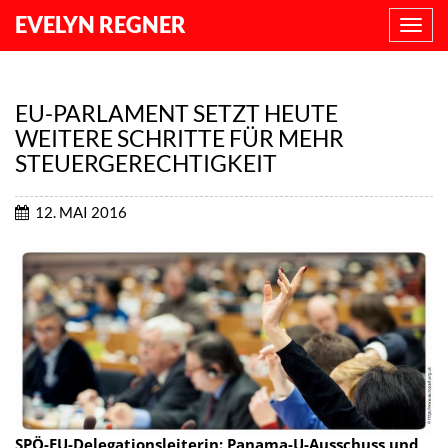
EVELYN REGNER
NAVI
ANZE
EU-PARLAMENT SETZT HEUTE
WEITERE SCHRITTE FÜR MEHR
STEUERGERECHTIGKEIT
12. MAI 2016
SPÖ-EU-Delegationsleiterin: Panama-U-Ausschuss und