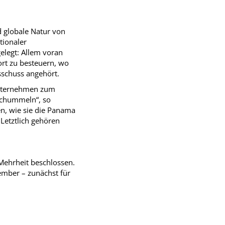
d globale Natur von
tionaler
legt: Allem voran
ort zu besteuern, wo
sschuss angehört.
ßunternehmen zum
schummeln“, so
en, wie sie die Panama
Letztlich gehören
Mehrheit beschlossen.
ember – zunächst für