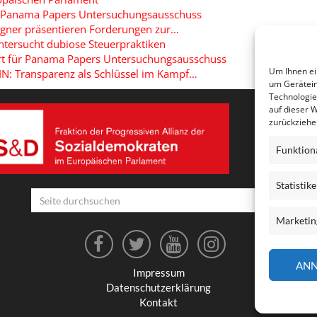
r Panama Papers Untersuchungsausschuss
egner präsentieren Forderungen zur…
tersucht dubiose Steuerpraktiken
rt für Panama Papers Untersuchungsausschuss
Um Ihnen ei
N: Transparenz als Schlüssel im Kampf…
um Gerätein
Technologie
auf dieser 
zurückziehe
Funktion
Statistik
Seite
durchsuchen
Marketin
AN
Impressum
Datenschutzerklärung
Kontakt