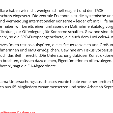
färe haben wir nicht weniger schnell reagiert und den TAXE-
chuss eingesetzt. Die zentrale Erkenntnis ist die systemische un
nd -vermeidung internationaler Konzerne – leider oft mit Hilfe na
r haben wir bereits einen umfassenden Maßnahmenkatalog vorge
lichtung zur Offenlegung für Konzerne schaffen. Gewinne sind d
erden“, so die SPÖ-Europaabgeordnete, die auch dem LuxLeaks-Au
etzeslücken restlos aufspüren, die es Steuerkanzleien und Gro
ehmerInnen und KMU ermöglichen, Gewinne am Fiskus vorbeizu
auch das Beihilferecht. „Die Untersuchung dubioser Konstruktion
n brachten, müssen dazu dienen, EigentümerInnen offenzulegen. 
boten“, sagt die EU-Abgeordnete.
nama-Untersuchungsausschusses wurde heute von einer breiten 
ich aus 65 Mitgliedern zusammensetzen und seine Arbeit ab Sept
opäischen Parlament