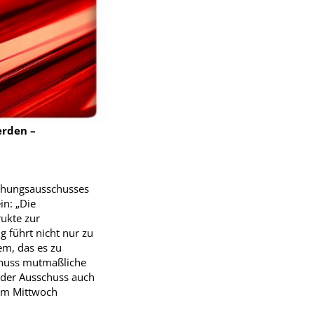
erden –
uchungsausschusses
in: „Die
ukte zur
 führt nicht nur zu
em, das es zu
chuss mutmaßliche
t der Ausschuss auch
 am Mittwoch