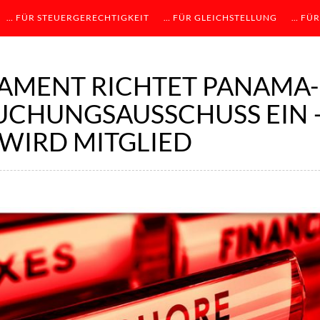
… FÜR STEUERGERECHTIGKEIT
… FÜR GLEICHSTELLUNG
… FÜR
AMENT RICHTET PANAMA-
CHUNGSAUSSCHUSS EIN –
WIRD MITGLIED