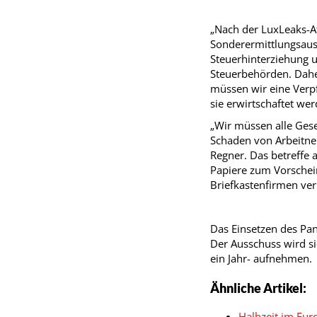
„Nach der LuxLeaks-Af
Sonderermittlungsauss
Steuerhinterziehung u
Steuerbehörden. Dahe
müssen wir eine Verpf
sie erwirtschaftet w
„Wir müssen alle Ges
Schaden von Arbeitn
Regner. Das betreffe 
Papiere zum Vorschei
Briefkastenfirmen ver
Das Einsetzen des Pa
Der Ausschuss wird s
ein Jahr- aufnehmen.
Ähnliche Artikel:
Halbzeit im Eur