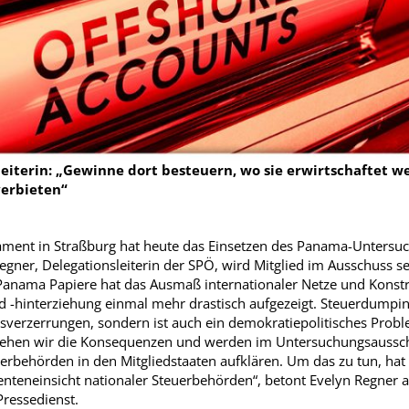
eiterin: „Gewinne dort besteuern, wo sie erwirtschaftet w
verbieten“
ament in Straßburg hat heute das Einsetzen des Panama-Unters
egner, Delegationsleiterin der SPÖ, wird Mitglied im Ausschuss se
 Panama Papiere hat das Ausmaß internationaler Netze und Konstr
-hinterziehung einmal mehr drastisch aufgezeigt. Steuerdumping
erzerrungen, sondern ist auch ein demokratiepolitisches Probl
ziehen wir die Konsequenzen und werden im Untersuchungsauss
uerbehörden in den Mitgliedstaaten aufklären. Um das zu tun, ha
nteneinsicht nationaler Steuerbehörden“, betont Evelyn Regner
ressedienst.