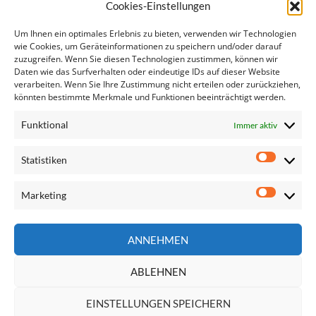
Ähnliche Artikel:
Cookies-Einstellungen
Frauen in Führungspositionen
Um Ihnen ein optimales Erlebnis zu bieten, verwenden wir Technologien
Wiener Wohnbau: "Europa sollte wienerischer werden"
wie Cookies, um Geräteinformationen zu speichern und/oder darauf
zuzugreifen. Wenn Sie diesen Technologien zustimmen, können wir
Gleichstellung von Frauen in Europa vorantreiben
Daten wie das Surfverhalten oder eindeutige IDs auf dieser Website
Anhörungen der designierten EU-KommissarInnen
verarbeiten. Wenn Sie Ihre Zustimmung nicht erteilen oder zurückziehen,
SPÖ-Europaabgeordnete - Letzter Aufruf an…
könnten bestimmte Merkmale und Funktionen beeinträchtigt werden.
Richtlinie für den Europäischen Mindestlohn
Funktional
Immer aktiv
Statistiken
Statisti
Marketing
Marketi
Seite
ANNEHMEN
durchsuchen
ABLEHNEN
EINSTELLUNGEN SPEICHERN
Impressum