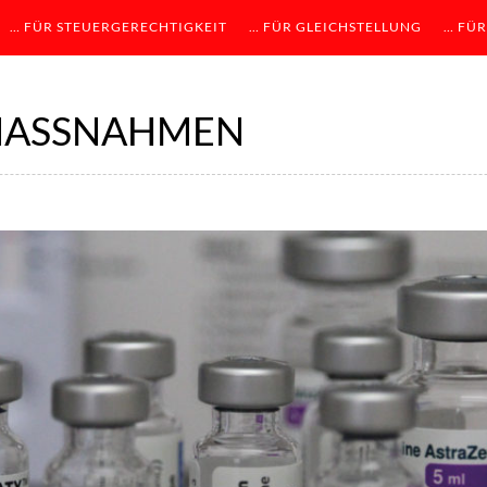
… FÜR STEUERGERECHTIGKEIT
… FÜR GLEICHSTELLUNG
… FÜR
MASSNAHMEN