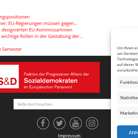
ngspositionen
er: EU-Regierungen müssen gegen…
 designierten EU-KommissarInnen
ichtige Rollen in der Gestaltung der…
Um Ihnen ei
e Semester
um Gerätein
Technologie
auf dieser 
zurückziehe
Funktion
Statistik
Seite
durchsuchen
Marketin
AN
Impressum