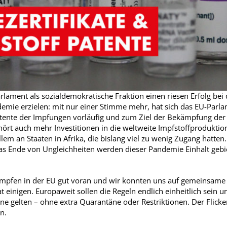
lament als sozialdemokratische Fraktion einen riesen Erfolg bei
mie erzielen: mit nur einer Stimme mehr, hat sich das EU-Parla
tente der Impfungen vorläufig und zum Ziel der Bekämpfung de
ört auch mehr Investitionen in die weltweite Impfstoffproduktio
llem an Staaten in Afrika, die bislang viel zu wenig Zugang hatt
s Ende von Ungleichheiten werden dieser Pandemie Einhalt gebi
 Impfen in der EU gut voran und wir konnten uns auf gemeinsame 
kat einigen. Europaweit sollen die Regeln endlich einheitlich sein 
e gelten – ohne extra Quarantäne oder Restriktionen. Der Flick
n.