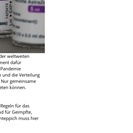
 der weltweiten
ment dafür
r Pandemie
n und die Verteilung
en. Nur gemeinsame
eten können.
Regeln für das
und für Geimpfte,
enteppich muss hier