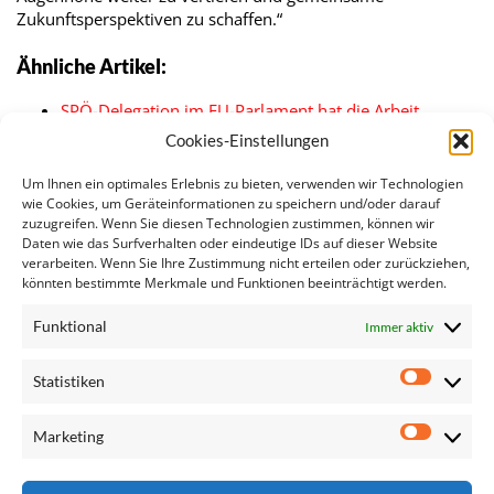
Zukunftsperspektiven zu schaffen.“
Ähnliche Artikel:
SPÖ-Delegation im EU-Parlament hat die Arbeit
aufgenommen
Cookies-Einstellungen
Von wegen lächerlich – Das EU-Parlament redet nicht…
SPÖ-Abgeordnete nehmen Arbeit in Delegationen
Um Ihnen ein optimales Erlebnis zu bieten, verwenden wir Technologien
des…
wie Cookies, um Geräteinformationen zu speichern und/oder darauf
zuzugreifen. Wenn Sie diesen Technologien zustimmen, können wir
Europa-SPÖ
Daten wie das Surfverhalten oder eindeutige IDs auf dieser Website
SPÖ macht Druck für Steuergerechtigkeit
verarbeiten. Wenn Sie Ihre Zustimmung nicht erteilen oder zurückziehen,
SPÖ-Delegation im EU-Parlament gratuliert Petra
könnten bestimmte Merkmale und Funktionen beeinträchtigt werden.
Bayr…
Funktional
Immer aktiv
Statistiken
Statisti
Marketing
Marketi
Seite