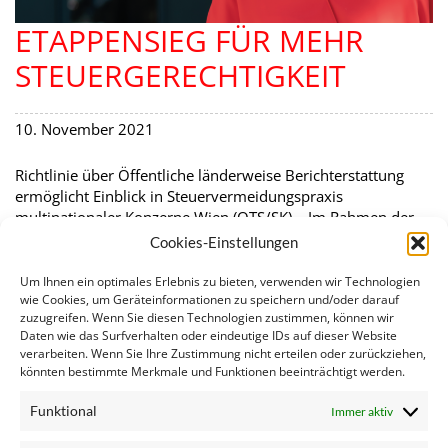
ETAPPENSIEG FÜR MEHR
STEUERGERECHTIGKEIT
10. November 2021
Richtlinie über Öffentliche länderweise Berichterstattung
ermöglicht Einblick in Steuervermeidungspraxis
multinationaler Konzerne Wien (OTS/SK) – Im Rahmen der
Plenartagung des EU-Parlaments heute und morgen wird die
Cookies-Einstellungen
Richtlinie zur öffentlichen länderweisen Berichterstattung,
dem sog. public country-by-country reporting final
Um Ihnen ein optimales Erlebnis zu bieten, verwenden wir Technologien
wie Cookies, um Geräteinformationen zu speichern und/oder darauf
verabschiedet. Die SPÖ-EU-Abgeordnete Evelyn Regner hat
zuzugreifen. Wenn Sie diesen Technologien zustimmen, können wir
die Richtlinie als Berichterstatterin für das EU-Parlament
Daten wie das Surfverhalten oder eindeutige IDs auf dieser Website
verhandelt. Sie zeigt sich erfreut über die Einigung:…
verarbeiten. Wenn Sie Ihre Zustimmung nicht erteilen oder zurückziehen,
Vorherige Seite
1
2
3
Nächste Seite
könnten bestimmte Merkmale und Funktionen beeinträchtigt werden.
Funktional
Immer aktiv