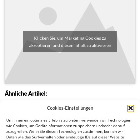
Klicken Sie, um Marketing Cookies zu
akzeptieren und diesen Inhalt zu aktivieren
Ähnliche Artikel:
Frauen in Führungspositionen
Cookies-Einstellungen
Neues Urheberrecht bringt Verbesserungen für
Kreative
Um Ihnen ein optimales Erlebnis zu bieten, verwenden wir Technologien
Regner/Weidenholzer: Neues Urheberrecht bringt…
wie Cookies, um Geräteinformationen zu speichern und/oder darauf
zuzugreifen. Wenn Sie diesen Technologien zustimmen, können wir
Datenschutzerklärung
Daten wie das Surfverhalten oder eindeutige IDs auf dieser Website
Regner: Umstrittene Urheberrechtsreform bedroht