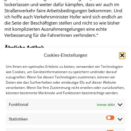
lockerlassen und weiter dafür kämpfen, dass wir auch im
Straßenverkehr faire Arbeitsbedingungen bekommen. Und
ich hoffe auch Verkehrsminister Hofer wird sich endlich an
die Seite der Beschäftigten stellen und nicht so wie bisher
mit komplizierten Ausnahmeregelungen eine echte
Verbesserung für die FahrerInnen verhindern.“
Ähnliche Artikel:
Cookies-Einstellungen
Kämpfen um Qualitätsarbeitsplätze und gegen…
Regner: Ja zu besseren Arbeitsbedingungen auf…
Um Ihnen ein optimales Erlebnis zu bieten, verwenden wir Technologien
Regner/Graswander-Hainz: Schluss mit der
wie Cookies, um Geräteinformationen zu speichern und/oder darauf
zuzugreifen. Wenn Sie diesen Technologien zustimmen, können wir
Ausbeutung…
Daten wie das Surfverhalten oder eindeutige IDs auf dieser Website
Arbeitsbedingungen von LKW-FahrerInnen
verarbeiten. Wenn Sie Ihre Zustimmung nicht erteilen oder zurückziehen,
Regner und Graswander-Hainz: Kein Platz für…
könnten bestimmte Merkmale und Funktionen beeinträchtigt werden.
Regner/Graswander-Hainz: Vorrang für faire…
Funktional
Immer aktiv
Statistiken
Statisti