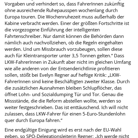
Vorgaben und verhindert so, dass FahrerInnen zukünftig
ohne ausreichende Ruhepausspen wochenlang durch
Europa touren. Die Wochenruhezeit muss außerhalb der
Kabine verbracht werden. Einer der größten Fortschritte ist
die vorgezogene Einführung der intelligenten
Fahrtenschreiber. Nur damit können die Behörden dann
nämlich auch nachvollziehen, ob die Regeln eingehalten
werden. Und um Missbrauch vorzubeugen, sollen diese
auch für Kleintransporter unter 3,5 Tonnen gelten.“ Dass
LKW-FahrerInnen in Zukunft aber nicht im gleichen Umfang
wie alle anderen von der Entsenderichtlinie profitieren
sollen, stößt bei Evelyn Regner auf heftige Kritik: „LKW-
FahrerInnen sind keine Beschäftigten zweiter Klasse. Durch
die zusätzlichen Ausnahmen bleiben Schlupflöcher, das
öffnet Lohn- und Sozialdumping Tür und Tor. Genau die
Missstände, die die Reform abstellen wollte, werden so
weiter festgeschrieben. Das ist enttäuschend. Ich will nicht
zulassen, dass LKW-Fahrer für einen 5-Euro-Stundenlohn
quer durch Europa fahren.“
Eine endgültige Einigung wird es erst nach der EU-Wahl
geben, so SPÖ-Delegationsleiterin Regner: „Ich werde nicht