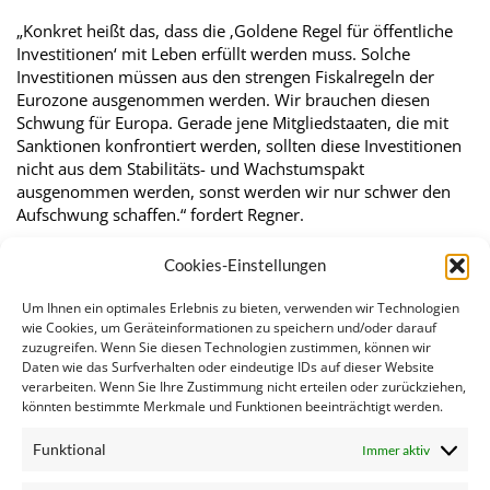
„Konkret heißt das, dass die ‚Goldene Regel für öffentliche
Investitionen‘ mit Leben erfüllt werden muss. Solche
Investitionen müssen aus den strengen Fiskalregeln der
Eurozone ausgenommen werden. Wir brauchen diesen
Schwung für Europa. Gerade jene Mitgliedstaaten, die mit
Sanktionen konfrontiert werden, sollten diese Investitionen
nicht aus dem Stabilitäts- und Wachstumspakt
ausgenommen werden, sonst werden wir nur schwer den
Aufschwung schaffen.“ fordert Regner.
Ähnliche Artikel:
Cookies-Einstellungen
Frauen in Führungspositionen
Um Ihnen ein optimales Erlebnis zu bieten, verwenden wir Technologien
Halbzeitbewertung der EU-Investitionsoffensive
wie Cookies, um Geräteinformationen zu speichern und/oder darauf
zuzugreifen. Wenn Sie diesen Technologien zustimmen, können wir
Junckers Investitionsplan
Daten wie das Surfverhalten oder eindeutige IDs auf dieser Website
Investitionen in Europa ankurbeln
verarbeiten. Wenn Sie Ihre Zustimmung nicht erteilen oder zurückziehen,
Regner/Freund: Investitionsfonds muss intelligentes…
könnten bestimmte Merkmale und Funktionen beeinträchtigt werden.
EU-Parlament stellt Weichen für Investitionsfonds
Funktional
Immer aktiv