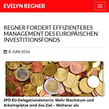
EVELYN REGNER
NAVI
ANZE
REGNER FORDERT EFFIZIENTERES
MANAGEMENT DES EUROPÄISCHEN
INVESTITIONSFONDS
8. JUNI 2016
SPÖ-EU-Delegationsleiterin: Mehr Wachstum und
Arbeitsplätze sind das Ziel – Molterer als