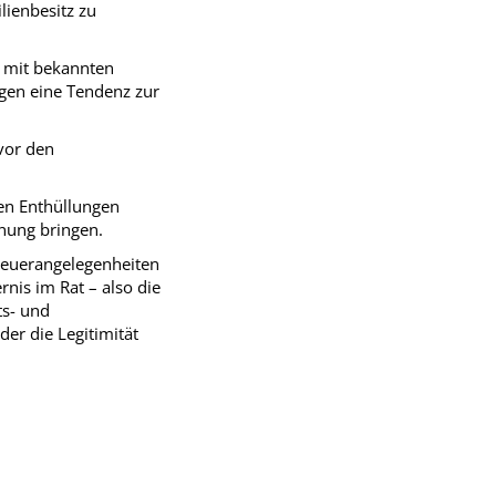
lienbesitz zu
m mit bekannten
gen eine Tendenz zur
 vor den
uen Enthüllungen
nung bringen.
Steuerangelegenheiten
nis im Rat – also die
ts- und
der die Legitimität