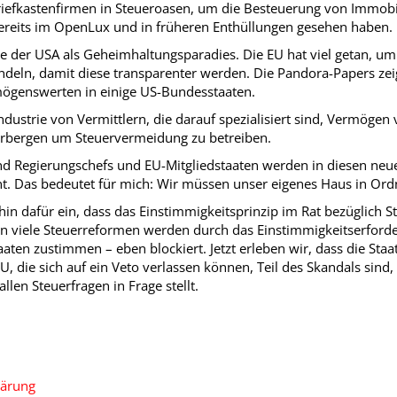
riefkastenfirmen in Steueroasen, um die Besteuerung von Immobi
ereits im OpenLux und in früheren Enthüllungen gesehen haben.
e der USA als Geheimhaltungsparadies. Die EU hat viel getan, u
ndeln, damit diese transparenter werden. Die Pandora-Papers zei
ögenswerten in einige US-Bundesstaaten.
Industrie von Vermittlern, die darauf spezialisiert sind, Vermögen
rbergen um Steuervermeidung zu betreiben.
und Regierungschefs und EU-Mitgliedstaaten werden in diesen ne
t. Das bedeutet für mich: Wir müssen unser eigenes Haus in Ord
rhin dafür ein, dass das Einstimmigkeitsprinzip im Rat bezüglich 
 viele Steuerreformen werden durch das Einstimmigkeitserforder
taaten zustimmen – eben blockiert. Jetzt erleben wir, dass die Staa
, die sich auf ein Veto verlassen können, Teil des Skandals sind, 
allen Steuerfragen in Frage stellt.
lärung