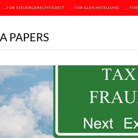
… FÜR STEUERGERECHTIGKEIT
… FÜR GLEICHSTELLUNG
… FÜR
A PAPERS