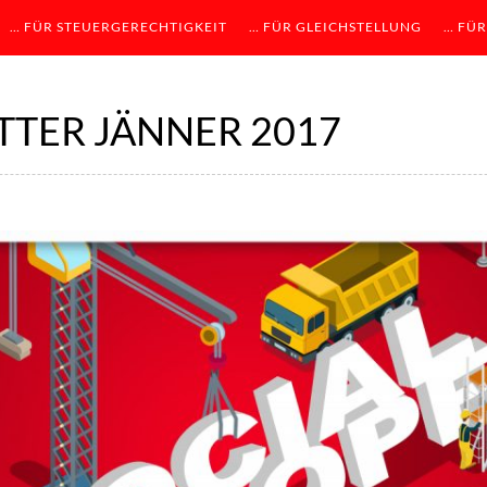
… FÜR STEUERGERECHTIGKEIT
… FÜR GLEICHSTELLUNG
… FÜR
TER JÄNNER 2017