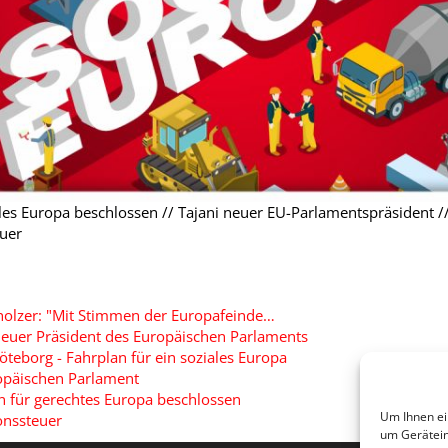
ales Europa beschlossen // Tajani neuer EU-Parlamentspräsident /
euer
olzer: "Mit Stimmen der Europafeinde…
neuer Präsident des Europäischen Parlaments
Göteborg - Fahrplan für ein soziales Europa
opäischen Parlament
n für gerechtes Europa beschlossen
Um Ihnen ei
onssteuer
um Gerätein