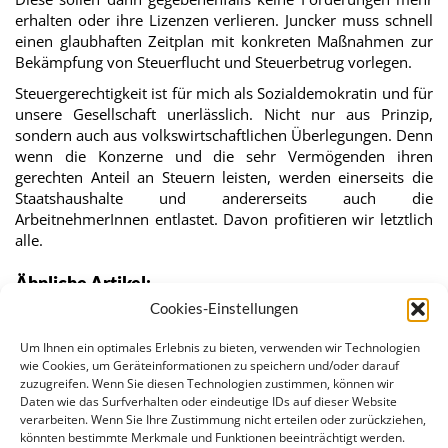
erhalten oder ihre Lizenzen verlieren. Juncker muss schnell
einen glaubhaften Zeitplan mit konkreten Maßnahmen zur
Bekämpfung von Steuerflucht und Steuerbetrug vorlegen.
Steuergerechtigkeit ist für mich als Sozialdemokratin und für
unsere Gesellschaft unerlässlich. Nicht nur aus Prinzip,
sondern auch aus volkswirtschaftlichen Überlegungen. Denn
wenn die Konzerne und die sehr Vermögenden ihren
gerechten Anteil an Steuern leisten, werden einerseits die
Staatshaushalte und andererseits auch die
ArbeitnehmerInnen entlastet. Davon profitieren wir letztlich
alle.
Ähnliche Artikel:
Cookies-Einstellungen
Trotz Aufdeckungsskandalen steigen Steuerdeals mit…
Ende der Steuertricksereien durch EU-
Um Ihnen ein optimales Erlebnis zu bieten, verwenden wir Technologien
Maßnahmenbündel
wie Cookies, um Geräteinformationen zu speichern und/oder darauf
zuzugreifen. Wenn Sie diesen Technologien zustimmen, können wir
Frauen in Führungspositionen
Daten wie das Surfverhalten oder eindeutige IDs auf dieser Website
Regner zu Luxemburg Leaks: Schluss mit den…
verarbeiten. Wenn Sie Ihre Zustimmung nicht erteilen oder zurückziehen,
Anhörungen der designierten EU-KommissarInnen
könnten bestimmte Merkmale und Funktionen beeinträchtigt werden.