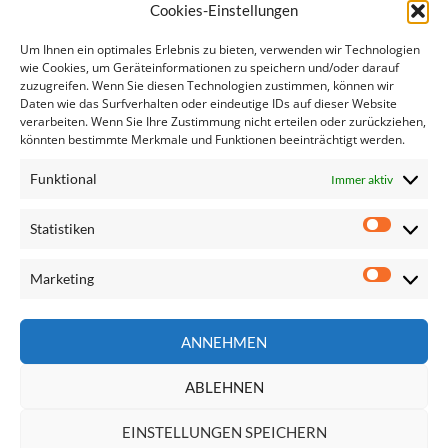
Ähnliche Artikel:
Cookies-Einstellungen
Frauen in Führungspositionen
Um Ihnen ein optimales Erlebnis zu bieten, verwenden wir Technologien
Datenschutzerklärung
wie Cookies, um Geräteinformationen zu speichern und/oder darauf
zuzugreifen. Wenn Sie diesen Technologien zustimmen, können wir
Sacharow-Preis 2016
Daten wie das Surfverhalten oder eindeutige IDs auf dieser Website
Sacharowpreis
verarbeiten. Wenn Sie Ihre Zustimmung nicht erteilen oder zurückziehen,
Präsentation der Säule sozialer Rechte
könnten bestimmte Merkmale und Funktionen beeinträchtigt werden.
Meine Straßburg-Woche (21. – 24. Nov 2016)
Funktional
Immer aktiv
Statistiken
Statisti
Marketing
Marketi
Seite
ANNEHMEN
durchsuchen
ABLEHNEN
EINSTELLUNGEN SPEICHERN
Impressum