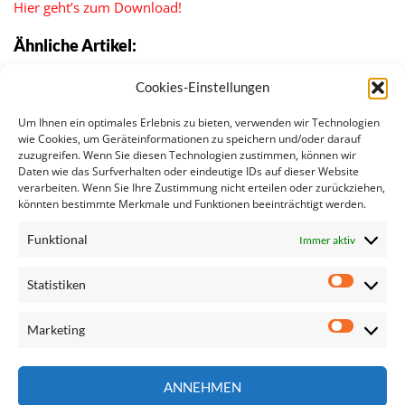
Hier geht’s zum Download!
Ähnliche Artikel:
Steuergerechtigkeit
Cookies-Einstellungen
Gleichstellung
Offener Unterstützungsbrief an LuxLeaks-
Um Ihnen ein optimales Erlebnis zu bieten, verwenden wir Technologien
Whistleblower
wie Cookies, um Geräteinformationen zu speichern und/oder darauf
zuzugreifen. Wenn Sie diesen Technologien zustimmen, können wir
Panama-Ausschuss vom 8. November 2016
Daten wie das Surfverhalten oder eindeutige IDs auf dieser Website
Deal on binding pay transparency rules to close the…
verarbeiten. Wenn Sie Ihre Zustimmung nicht erteilen oder zurückziehen,
S&Ds want more gender equality through the EU
könnten bestimmte Merkmale und Funktionen beeinträchtigt werden.
budget
Funktional
Immer aktiv
Statistiken
Statisti
Marketing
Marketi
Seite
ANNEHMEN
durchsuchen