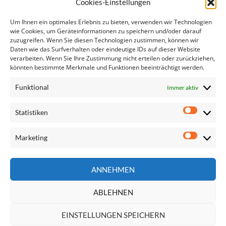
Cookies-Einstellungen
Verstärkte Zusammenarbeit: Europäische
Staatsanwaltschaft
Um Ihnen ein optimales Erlebnis zu bieten, verwenden wir Technologien
Steuerbetrug in Europa den Kampf ansagen!
wie Cookies, um Geräteinformationen zu speichern und/oder darauf
zuzugreifen. Wenn Sie diesen Technologien zustimmen, können wir
Frauen in Führungspositionen
Daten wie das Surfverhalten oder eindeutige IDs auf dieser Website
EU-KandidatInnen der sozialdemokratischen…
verarbeiten. Wenn Sie Ihre Zustimmung nicht erteilen oder zurückziehen,
Regner: Kein Sparen bei arbeitslosen Jugendlichen!
könnten bestimmte Merkmale und Funktionen beeinträchtigt werden.
Präsentation der Säule sozialer Rechte
Funktional
Immer aktiv
Statistiken
Statisti
Marketing
Marketi
Seite
ANNEHMEN
durchsuchen
ABLEHNEN
EINSTELLUNGEN SPEICHERN
Impressum
Datenschutzerklärung