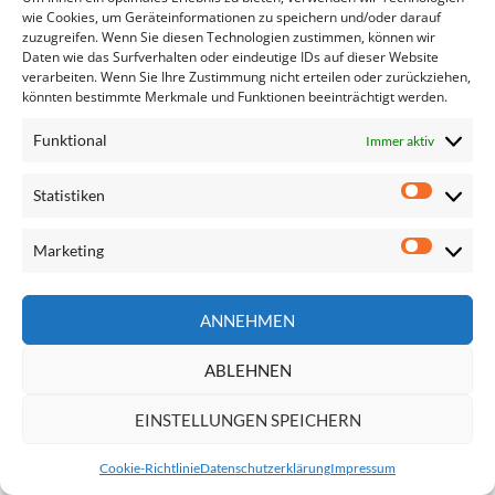
Dienstleistungsvergabe
wie Cookies, um Geräteinformationen zu speichern und/oder darauf
Überarbeitung und Erweiterung der Empfehlung der…
zuzugreifen. Wenn Sie diesen Technologien zustimmen, können wir
Schutz der Beschäftigten vor krebserregenden Stoffen
Daten wie das Surfverhalten oder eindeutige IDs auf dieser Website
Lux Leaks und die Rolle von…
verarbeiten. Wenn Sie Ihre Zustimmung nicht erteilen oder zurückziehen,
Trotz Aufdeckungsskandalen steigen Steuerdeals mit…
könnten bestimmte Merkmale und Funktionen beeinträchtigt werden.
Funktional
Immer aktiv
Statistiken
Statisti
Marketing
Marketi
Seite
durchsuchen
ANNEHMEN
ABLEHNEN
Impressum
EINSTELLUNGEN SPEICHERN
Datenschutzerklärung
Kontakt
Cookie-Richtlinie
Datenschutzerklärung
Impressum