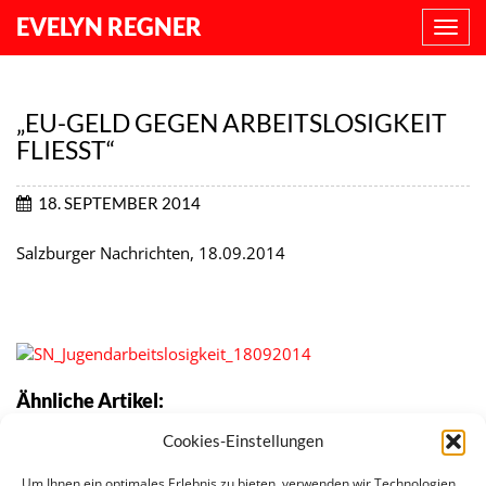
EVELYN REGNER
NAVI
ANZE
„EU-GELD GEGEN ARBEITSLOSIGKEIT
FLIESST“
18. SEPTEMBER 2014
Salzburger Nachrichten, 18.09.2014
Ähnliche Artikel:
Cookies-Einstellungen
Qualität von Praktika in der Europäischen Union
Besondere Beschaffungsregeln bei
Um Ihnen ein optimales Erlebnis zu bieten, verwenden wir Technologien