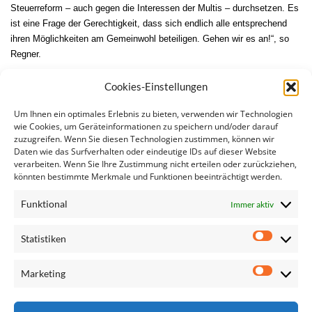
Steuerreform – auch gegen die Interessen der Multis – durchsetzen. Es
ist eine Frage der Gerechtigkeit, dass sich endlich alle entsprechend
ihren Möglichkeiten am Gemeinwohl beteiligen.
Gehen wir es an!“, so
Regner.
Ähnliche Artikel:
Cookies-Einstellungen
Frauen in Führungspositionen
Um Ihnen ein optimales Erlebnis zu bieten, verwenden wir Technologien
Etappensieg für mehr Steuergerechtigkeit
wie Cookies, um Geräteinformationen zu speichern und/oder darauf
zuzugreifen. Wenn Sie diesen Technologien zustimmen, können wir
Österreich verhindert Steuertransparenz auf EU-Ebene
Daten wie das Surfverhalten oder eindeutige IDs auf dieser Website
pCBCR
verarbeiten. Wenn Sie Ihre Zustimmung nicht erteilen oder zurückziehen,
Österreich verschleppt Konzernsteuer-Transparenz
könnten bestimmte Merkmale und Funktionen beeinträchtigt werden.
Regner: Großer Tag für Steuertransparenz in Europa
Funktional
Immer aktiv
Statistiken
Statisti
Marketing
Marketi
Seite