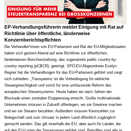
EP-Verhandlungsführerin meldet Einigung mit Rat auf
Richtlinie über öffentliche, länderweise
Konzernberichtspflichten
Die Verhandler*innen von EU-Parlament und Rat der EU-Mitgliedstaaten
haben sich gestern Abend auf eine Richtlinie zur öffentlichen,
länderweisen Berichterstattung, das sogenannte public country-by-
country reporting (pCBCR), geeinigt. SPÖ-EU-Abgeordnete Evelyn
Regner hat die Verhandlungen für das EU-Parlament geführt und zeigt
sich zufrieden: „Transparenz ist die Vorbedingung für wirkliche
Steuergerechtigkeit und somit für eine umfassende Reform des
europäischen Steuersystems. Heute haben wir nach Jahren der
Blockade einen zentralen Etappensieg erreicht. Große multinationale
Unternehmen müssen in Zukunft offenlegen, wo sie Gewinne machen
und wo sie Steuern bezahlen. Außerdem müssen Kennzahlen zur
Belegschaft und zum Umsatz in jedem Land öffentlich zugänglich
gemacht werden. Das gilt innerhalb der EU, aber auch für Länder, die
auf den EU-Listen der Steueroasen geführt sind. Betroffen sind alle in