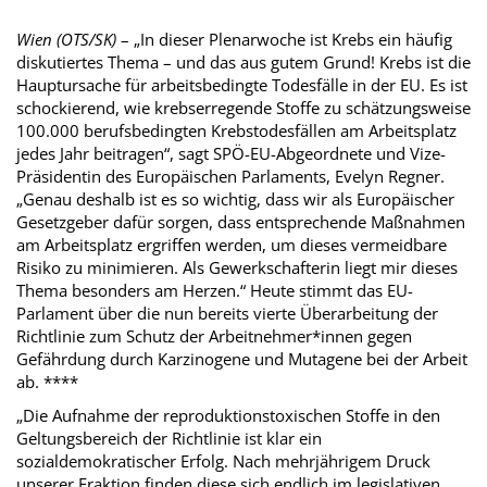
Wien (OTS/SK)
– „In dieser Plenarwoche ist Krebs ein häufig
diskutiertes Thema – und das aus gutem Grund! Krebs ist die
Hauptursache für arbeitsbedingte Todesfälle in der EU. Es ist
schockierend, wie krebserregende Stoffe zu schätzungsweise
100.000 berufsbedingten Krebstodesfällen am Arbeitsplatz
jedes Jahr beitragen“, sagt SPÖ-EU-Abgeordnete und Vize-
Präsidentin des Europäischen Parlaments, Evelyn Regner.
„Genau deshalb ist es so wichtig, dass wir als Europäischer
Gesetzgeber dafür sorgen, dass entsprechende Maßnahmen
am Arbeitsplatz ergriffen werden, um dieses vermeidbare
Risiko zu minimieren. Als Gewerkschafterin liegt mir dieses
Thema besonders am Herzen.“ Heute stimmt das EU-
Parlament über die nun bereits vierte Überarbeitung der
Richtlinie zum Schutz der Arbeitnehmer*innen gegen
Gefährdung durch Karzinogene und Mutagene bei der Arbeit
ab. ****
„Die Aufnahme der reproduktionstoxischen Stoffe in den
Geltungsbereich der Richtlinie ist klar ein
sozialdemokratischer Erfolg. Nach mehrjährigem Druck
unserer Fraktion finden diese sich endlich im legislativen