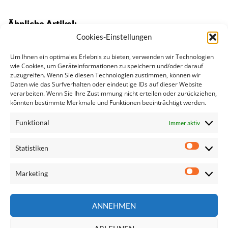
Ähnliche Artikel:
Cookies-Einstellungen
Frauen in Führungspositionen
Asbest
Um Ihnen ein optimales Erlebnis zu bieten, verwenden wir Technologien
Schutz der ArbeitnehmerInnen vor Karzinogenen
wie Cookies, um Geräteinformationen zu speichern und/oder darauf
zuzugreifen. Wenn Sie diesen Technologien zustimmen, können wir
Schutz der Beschäftigten vor krebserregenden Stoffen
Daten wie das Surfverhalten oder eindeutige IDs auf dieser Website
Eine neue Agenda für Gesundheit und Sicherheit am…
verarbeiten. Wenn Sie Ihre Zustimmung nicht erteilen oder zurückziehen,
Null Toleranz gegenüber Genitalverstümmelung bei
könnten bestimmte Merkmale und Funktionen beeinträchtigt werden.
Frauen
Funktional
Immer aktiv
Statistiken
Statisti
Marketing
Marketi
Seite
ANNEHMEN
durchsuchen