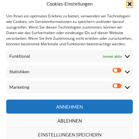
Ähnliche Artikel:
Cookies-Einstellungen
Newsletter November I
Um Ihnen ein optimales Erlebnis zu bieten, verwenden wir Technologien
Sozial- und beschäftigungspolitische…
wie Cookies, um Geräteinformationen zu speichern und/oder darauf
zuzugreifen. Wenn Sie diesen Technologien zustimmen, können wir
Newsletter November
Daten wie das Surfverhalten oder eindeutige IDs auf dieser Website
Anfrage: Jugendarbeitslosigkeit
verarbeiten. Wenn Sie Ihre Zustimmung nicht erteilen oder zurückziehen,
Newsletter Dezember
könnten bestimmte Merkmale und Funktionen beeinträchtigt werden.
Newsletter Oktober II
Funktional
Immer aktiv
Statistiken
Statisti
Marketing
Marketi
Seite
ANNEHMEN
durchsuchen
ABLEHNEN
EINSTELLUNGEN SPEICHERN
Impressum