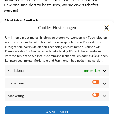
Gewinne sind dort zu besteuern, wo sie erwirtschaftet
werden!
Ähnliche Artikel:
Cookies-Einstellungen
EU-Parlament untersucht dubiose Steuerpraktiken
Frauen in Führungspositionen
Um Ihnen ein optimales Erlebnis zu bieten, verwenden wir Technologien
Staatlich organisierter Steuervermeidung keine Chance
wie Cookies, um Geräteinformationen zu speichern und/oder darauf
zuzugreifen. Wenn Sie diesen Technologien zustimmen, können wir
geben
Daten wie das Surfverhalten oder eindeutige IDs auf dieser Website
EU-Parlament bereitet Weg für neue und faire…
verarbeiten. Wenn Sie Ihre Zustimmung nicht erteilen oder zurückziehen,
Regner zu Juncker: Schluss mit den…
könnten bestimmte Merkmale und Funktionen beeinträchtigt werden.
Trotz Aufdeckungsskandalen steigen Steuerdeals mit…
Funktional
Immer aktiv
Statistiken
Statisti
Marketing
Marketi
Seite
ANNEHMEN
durchsuchen