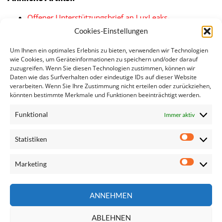
Offener Unterstützungsbrief an LuxLeaks-
Whistleblower
Cookies-Einstellungen
Grünes Licht für Verhandlungen zur Entsende-
Richtlinie
Um Ihnen ein optimales Erlebnis zu bieten, verwenden wir Technologien
Überarbeitung der Entsenderichtlinie liegt auf dem…
wie Cookies, um Geräteinformationen zu speichern und/oder darauf
zuzugreifen. Wenn Sie diesen Technologien zustimmen, können wir
Muchitsch/Regner: Sozialdumping bei Entsendungen
Daten wie das Surfverhalten oder eindeutige IDs auf dieser Website
stoppen
verarbeiten. Wenn Sie Ihre Zustimmung nicht erteilen oder zurückziehen,
Europäische Dienstleistungs-Karte
könnten bestimmte Merkmale und Funktionen beeinträchtigt werden.
Regner warnt vor Rückschritt bei Entsenderichtlinie
Funktional
Immer aktiv
Statistiken
Statisti
Marketing
Marketi
Seite
ANNEHMEN
durchsuchen
ABLEHNEN